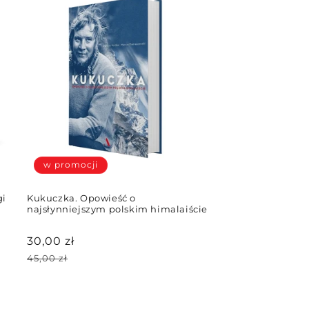
w promocji
gi
Kukuczka. Opowieść o
najsłynniejszym polskim himalaiście
Cena
30,00 zł
promocyjna
Cena
45,00 zł
regularna