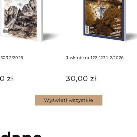
 303 2/2026
Jaskinie nr 122-123 1-2/2026
Cena
0 zł
30,00 zł
arna
regularna
Wyświetl wszystkie