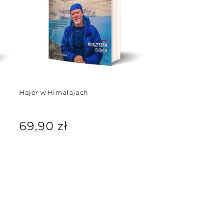
Hajer w Himalajach
Cena
69,90 zł
regularna