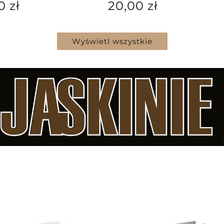
Cena
0 zł
20,00 zł
arna
regularna
Wyświetl wszystkie