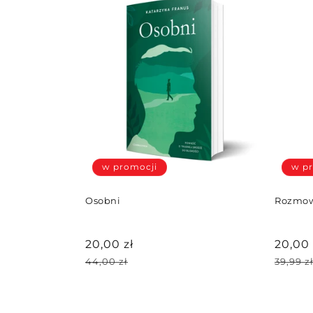
w promocji
w p
Osobni
Rozmow
Cena
20,00 zł
Cena
20,00 
promocyjna
Cena
promo
Cena
44,00 zł
39,99 z
regularna
regul