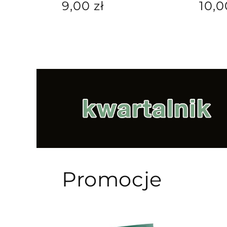
Cena
Cena
9,00 zł
10,0
regularna
regul
Promocje