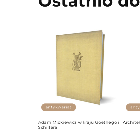
Ostatnio d
antykwariat
anty
Adam Mickiewicz w kraju Goethego i
Archite
Schillera