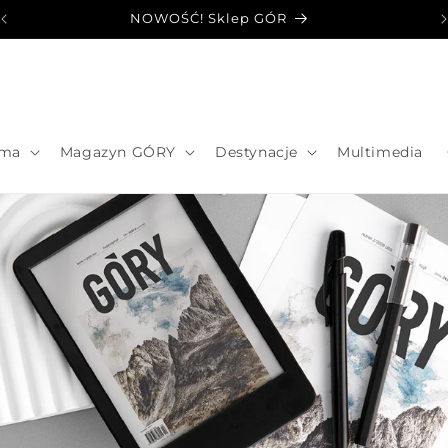
NOWOŚĆ! Sklep GÓR
sma
Magazyn GÓRY
Destynacje
Multimedia