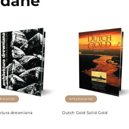
odane
kwariat
antykwariat
ktura drewniana
Dutch Gold Solid Gold