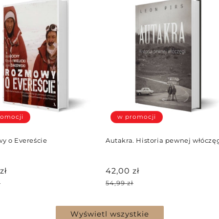
romocji
w promocji
y o Evereście
Autakra. Historia pewnej włóczę
zł
Cena
42,00 zł
cyjna
promocyjna
Cena
ł
54,99 zł
arna
regularna
Wyświetl wszystkie