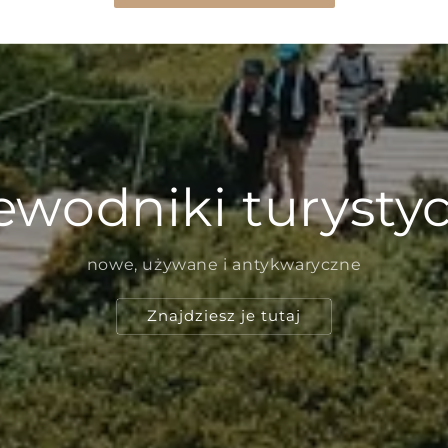
ewodniki turysty
nowe, używane i antykwaryczne
Znajdziesz je tutaj