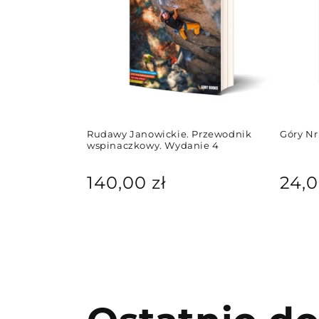
Rudawy Janowickie. Przewodnik
Góry Nr
wspinaczkowy. Wydanie 4
Cena
Cena
140,00 zł
24,0
regularna
regul